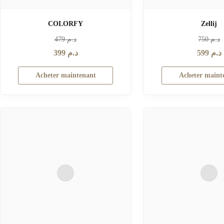
COLORFY
Zellij
479
د.م
750
د.م
399
د.م
599
د.م
Acheter maintenant
Acheter maint