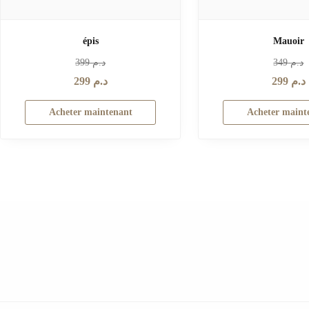
épis
Mauoir
399
د.م
349
د.م
299
د.م
299
د.م
Acheter maintenant
Acheter maint